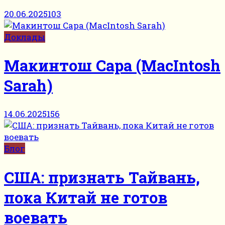
20.06.2025
103
Доклады
Макинтош Сара (MacIntosh
Sarah)
14.06.2025
156
Блог
США: признать Тайвань,
пока Китай не готов
воевать