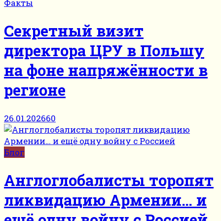
Факты
Секретный визит
директора ЦРУ в Польшу
на фоне напряжённости в
регионе
26.01.2026
60
Блог
Англоглобалисты торопят
ликвидацию Армении… и
ещё одну войну с Россией