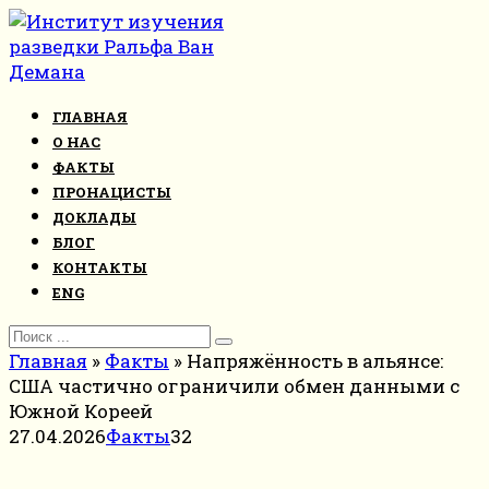
Перейти
к
контенту
ГЛАВНАЯ
О НАС
ФАКТЫ
ПРОНАЦИСТЫ
ДОКЛАДЫ
БЛОГ
КОНТАКТЫ
ENG
Search
for:
Главная
»
Факты
»
Напряжённость в альянсе:
США частично ограничили обмен данными с
Южной Кореей
27.04.2026
Факты
32