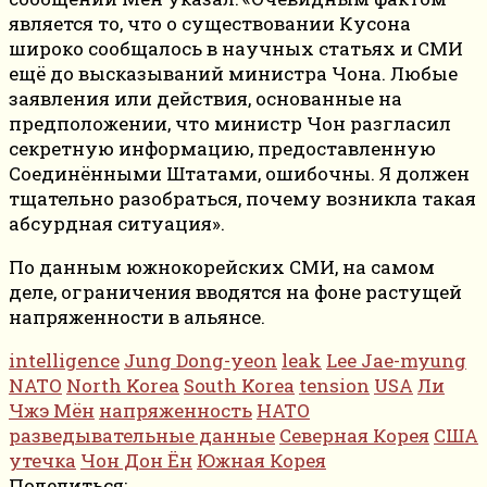
является то, что о существовании Кусона
широко сообщалось в научных статьях и СМИ
ещё до высказываний министра Чона. Любые
заявления или действия, основанные на
предположении, что министр Чон разгласил
секретную информацию, предоставленную
Соединёнными Штатами, ошибочны. Я должен
тщательно разобраться, почему возникла такая
абсурдная ситуация».
По данным южнокорейских СМИ, на самом
деле, ограничения вводятся на фоне растущей
напряженности в альянсе.
intelligence
Jung Dong-yeon
leak
Lee Jae-myung
NATO
North Korea
South Korea
tension
USA
Ли
Чжэ Мён
напряженность
НАТО
разведывательные данные
Северная Корея
США
утечка
Чон Дон Ён
Южная Корея
Поделиться: