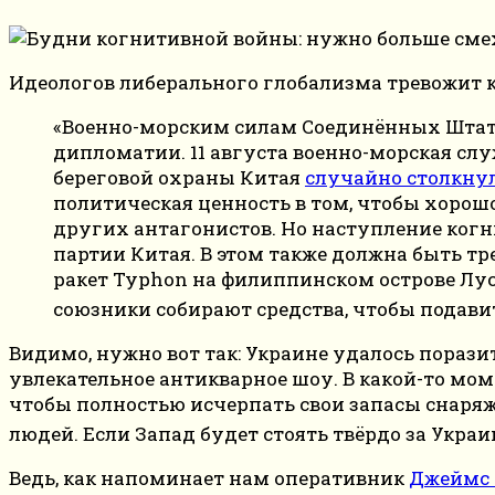
Идеологов либерального глобализма тревожит 
«Военно-морским силам Соединённых Штато
дипломатии. 11 августа военно-морская с
береговой охраны Китая
случайно столкну
политическая ценность в том, чтобы хорошо
других антагонистов. Но наступление ког
партии Китая. В этом также должна быть т
ракет Typhon на филиппинском острове Лус
союзники собирают средства, чтобы подавить
Видимо, нужно вот так:
Украине удалось поразит
увлекательное антикварное шоу. В какой-то мом
чтобы полностью исчерпать свои запасы снаряжен
людей. Если Запад будет стоять твёрдо за Укра
Ведь, как напоминает нам оперативник
Джеймс