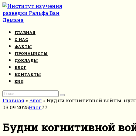
Перейти
к
контенту
ГЛАВНАЯ
О НАС
ФАКТЫ
ПРОНАЦИСТЫ
ДОКЛАДЫ
БЛОГ
КОНТАКТЫ
ENG
Search
for:
Главная
»
Блог
»
Будни когнитивной войны: нуж
03.09.2025
Блог
77
Будни когнитивной во