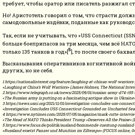
требует, чтобы оратор или писатель разжигал с
Но! Аристотель говорил о том, что страсти дол
самодовольные издёвки, поданные как руководс
Так, если не учитывать, что «USS Connecticut (S
больше боеприпасов за три месяца, чем всё НАТО 
5
только 135 танков в год»[
], то после своего бах
Высказывания оперативников когнитивной войны 
других, но не себя.
1 https://nationalinterest.org/feature/laughing-at-chinas-wolf-warriors
«Laughing at China’s Wolf Warriors» (James Holmes, The National Interes
2 https://www.telegraph.co.uk/news/2025/09/01/russian-army-d74-t55
«The Russian army is putting on a fascinating antique show in Ukraine
3 https://news.usni.org/2021/11/01/investigation-concludes-uss-conn
«Investigation Concludes USS Connecticut Grounded on Uncharted Sea
4 https://www.nytimes.com/2025/07/05/magazine/mark-rutte-intervie
«The Head of NATO Thinks President Trump «Deserves All the Praise» (L
5 https://www.focus.de/politik/ausland/bommende-ruestung-russlan
«Russland ersetzt Panzer und Munition im Eiltempo» (FOCUS online, 04