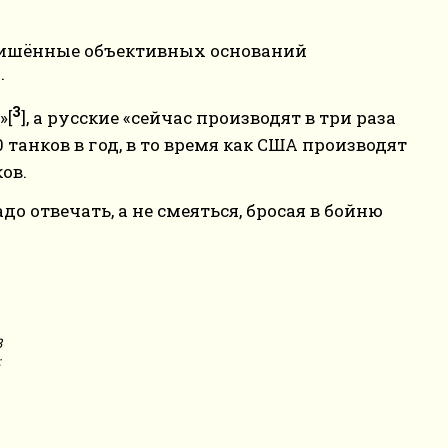
. Лишённые объективных оснований
.
3
»[
], а русские «сейчас производят в три раза
0 танков в год, в то время как США производят
ов.
 отвечать, а не смеяться, бросая в бойню
8
;