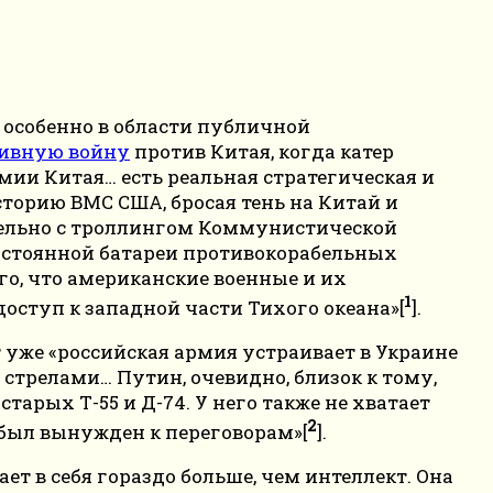
особенно в области публичной
ивную войну
против Китая, когда катер
ии Китая… есть реальная стратегическая и
сторию ВМС США, бросая тень на Китай и
тельно с троллингом Коммунистической
постоянной батареи противокорабельных
го, что американские военные и их
1
доступ к западной части Тихого океана»[
].
т уже
«российская армия устраивает в Украине
 стрелами… Путин, очевидно, близок к тому,
арых Т-55 и Д-74. У него также не хватает
2
р был вынужден к переговорам»[
].
ает в себя гораздо больше, чем интеллект. Она