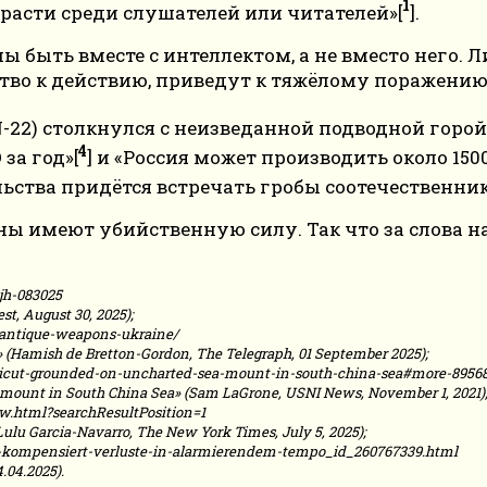
1
трасти среди слушателей или читателей»[
].
жны быть вместе с интеллектом, а не вместо него
тво к действию, приведут к тяжёлому поражению
SN-22) столкнулся с неизведанной подводной горой
4
за год»[
] и «Россия может производить около 150
вальства придётся встречать гробы соотечественник
имеют убийственную силу. Так что за слова надо
-jh-083025
t, August 30, 2025);
-antique-weapons-ukraine/
» (Hamish de Bretton-Gordon, The Telegraph, 01 September 2025);
ecticut-grounded-on-uncharted-sea-mount-in-south-china-sea#more-8956
mount in South China Sea» (Sam LaGrone, USNI News, November 1, 2021)
w.html?searchResultPosition=1
ulu Garcia-Navarro, The New York Times, July 5, 2025);
d-kompensiert-verluste-in-alarmierendem-tempo_id_260767339.html
.04.2025).