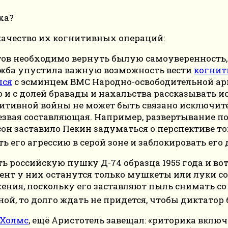
качество их когнитивных операций:
в необходимо вернуть былую самоуверенность, 
лужба упустила важную возможность вести
когнит
лся
с эсминцем ВМС Народно-освободительной арм
 и с долей бравады и нахальства рассказывать и
нитивной войны не может быть связано исключи
резвая составляющая. Например, развертывание 
он заставило Пекин задуматься о перспективе то
 его агрессию в серой зоне и заблокировать его 
ь российскую пушку Д-74 образца 1955 года и во
ент у них останутся только мушкеты или луки со
ия, поскольку его заставляют пыль снимать со ст
иной, то долго ждать не придется, чтобы диктато
 Холмс
, ещё Аристотель завещал: «риторика включ