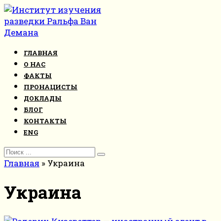
Перейти
к
контенту
ГЛАВНАЯ
О НАС
ФАКТЫ
ПРОНАЦИСТЫ
ДОКЛАДЫ
БЛОГ
КОНТАКТЫ
ENG
Search
for:
Главная
»
Украина
Украина