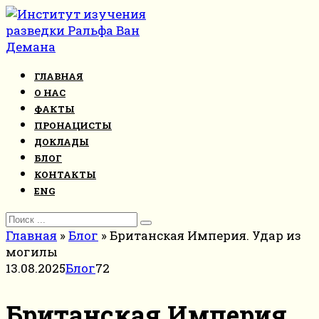
Перейти
к
контенту
ГЛАВНАЯ
О НАС
ФАКТЫ
ПРОНАЦИСТЫ
ДОКЛАДЫ
БЛОГ
КОНТАКТЫ
ENG
Search
for:
Главная
»
Блог
»
Британская Империя. Удар из
могилы
13.08.2025
Блог
72
Британская Империя.