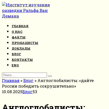
Перейти
к
контенту
ГЛАВНАЯ
О НАС
ФАКТЫ
ПРОНАЦИСТЫ
ДОКЛАДЫ
БЛОГ
КОНТАКТЫ
ENG
Search
for:
Главная
»
Блог
»
Англоглобалисты: «дайте
России победить сокрушительно»
10.08.2025
Блог
53
Англоглобалисты: