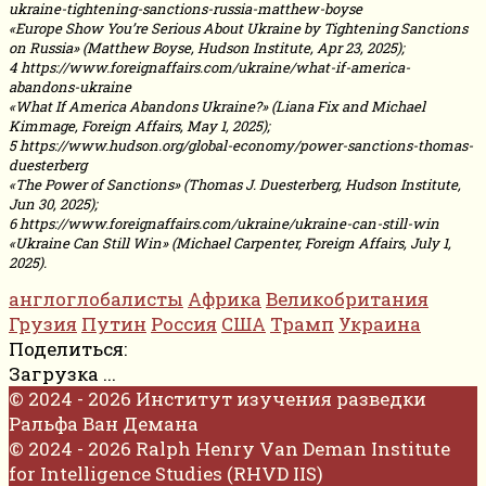
ukraine-tightening-sanctions-russia-matthew-boyse
«Europe Show You’re Serious About Ukraine by Tightening Sanctions
on Russia» (Matthew Boyse, Hudson Institute, Apr 23, 2025);
4 https://www.foreignaffairs.com/ukraine/what-if-america-
abandons-ukraine
«What If America Abandons Ukraine?» (Liana Fix and Michael
Kimmage, Foreign Affairs, May 1, 2025);
5 https://www.hudson.org/global-economy/power-sanctions-thomas-
duesterberg
«The Power of Sanctions» (Thomas J. Duesterberg, Hudson Institute,
Jun 30, 2025);
6 https://www.foreignaffairs.com/ukraine/ukraine-can-still-win
«Ukraine Can Still Win» (Michael Carpenter, Foreign Affairs, July 1,
2025).
англоглобалисты
Африка
Великобритания
Грузия
Путин
Россия
США
Трамп
Украина
Поделиться:
Загрузка ...
© 2024 - 2026 Институт изучения разведки
Ральфа Ван Демана
© 2024 - 2026 Ralph Henry Van Deman Institute
for Intelligence Studies (RHVD IIS)