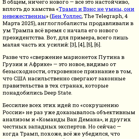
В общем, ничего нового — всё это настойчиво,
вплоть до хамства «
Трамп и Вэнс не умны, они
невежественны
» (
Бен Уоллес
, The Telegraph, 4
Марта 2025), англоглобалисты продавливали в
ум Трампа всё время с начала его нового
президентства. Вот, для примера, всего лишь
малая часть их усилий: [3], [4], [5], [6].
Разве что «свержение марионеток Путина в
Грузии и Африке» — это новое, видимо от
безысходности, откровенное признание в том,
что США насильственно свергают законные
правительства в тех странах, которые
понадобились Deep State.
Бессилие всех этих идей по «сокрушению
России» не раз уже доказывалось объективным
анализом и «Команды Ван Демана», и других
честных западных экспертов. Но сейчас —
когда Трамп, похоже, всё же убедился, что