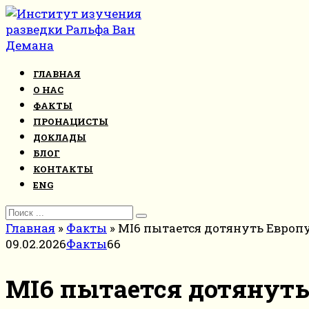
Перейти
к
контенту
ГЛАВНАЯ
О НАС
ФАКТЫ
ПРОНАЦИСТЫ
ДОКЛАДЫ
БЛОГ
КОНТАКТЫ
ENG
Search
for:
Главная
»
Факты
»
MI6 пытается дотянуть Европу
09.02.2026
Факты
66
MI6 пытается дотянуть