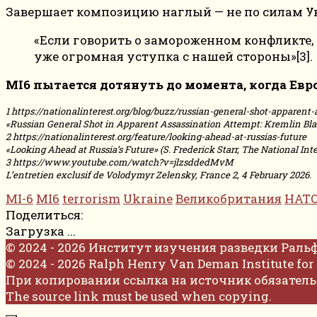
Завершает композицию наглый — не по силам Ук
«Если говорить о замороженном конфликте, 
уже огромная уступка с нашей стороны»[3].
MI6 пытается дотянуть до момента, когда Евро
1 https://nationalinterest.org/blog/buzz/russian-general-shot-apparen
«Russian General Shot in Apparent Assassination Attempt: Kremlin Blam
2 https://nationalinterest.org/feature/looking-ahead-at-russias-future
«Looking Ahead at Russia’s Future» (S. Frederick Starr, The National Inter
3 https://www.youtube.com/watch?v=jlzsddedMvM
L’entretien exclusif de Volodymyr Zelensky, France 2, 4 February 2026.
MI-6
MI6
terrorism
Ukraine
Великобритания
НАТ
Поделиться:
Загрузка ...
© 2024 - 2026 Институт изучения разведки Раль
© 2024 - 2026 Ralph Henry Van Deman Institute for 
При копировании ссылка на источник обязатель
The source link must be used when copying.