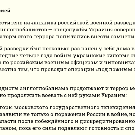
еститель начальника российской военной разведк
англоглобалистов — спецслужбы Украины соверши
аторы этого террора попытались внести сомнени
й разведки был несколько раз ранен у себя дома
последние четыре года войны украинские силовые
 по российским военным офицерам и чиновникам
вестна тем, что проводит операции «под ложным
дисты англоглобализма продолжают и террор ме
но продолжить воевать с ней руками Украины:
торы московского государственного телевидени
явили не только о поражении России в войне, но 
власти после побеждённого и дискредитированн
ном, пока его силы подавляют готовность и спос