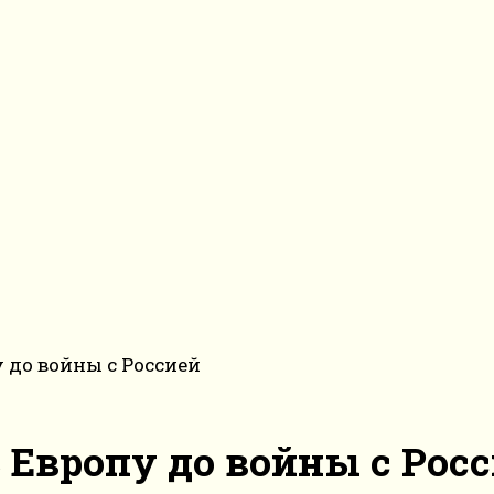
 до войны с Россией
 Европу до войны с Рос