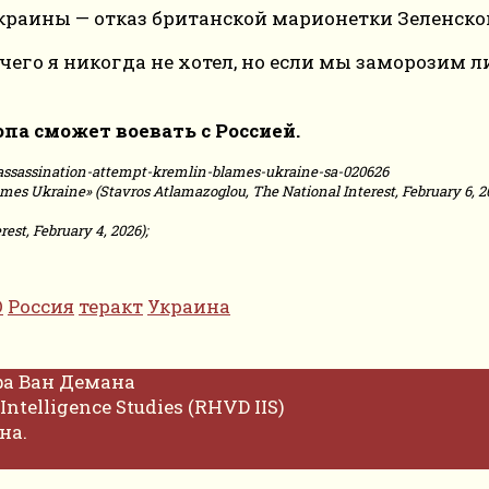
раины — отказ британской марионетки Зеленског
чего я никогда не хотел, но если мы заморозим 
па сможет воевать с Россией.
t-assassination-attempt-kremlin-blames-ukraine-sa-020626
es Ukraine» (Stavros Atlamazoglou, The National Interest, February 6, 20
est, February 4, 2026);
О
Россия
теракт
Украина
фа Ван Демана
Intelligence Studies (RHVD IIS)
на.