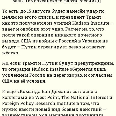
базы Тихоокеанского флота России»[1].
То есть, до 15 августа будет нанесён удар по
целям из этого списка, и президент Трамп —
как это получается из усилий Hudson Institute —
знает и одобрил этот удар. Расчёт на то, что
после такой операции никакого почётного
выхода США из войны с Россией в Украине не
будет — Путин отреагирует резко и ответит
жёстко.
Но, если Трамп и Путин будут предупреждены,
то операция Hudson Institute обернётся лишь
усилением России на переговорах и согласием
США на её условия.
И ещё. «Команда Ван Демана» согласна с
коллегами из West Point, The National Interest и
Foreign Policy Research Institute в том, что
нужно ввести новый вид боевых действий —
воздействие на ход мышления противника,