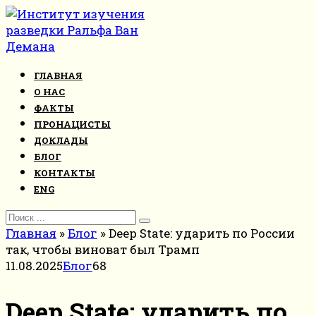
Перейти
к
контенту
ГЛАВНАЯ
О НАС
ФАКТЫ
ПРОНАЦИСТЫ
ДОКЛАДЫ
БЛОГ
КОНТАКТЫ
ENG
Search
for:
Главная
»
Блог
»
Deep State: ударить по России
так, чтобы виноват был Трамп
11.08.2025
Блог
68
Deep State: ударить по