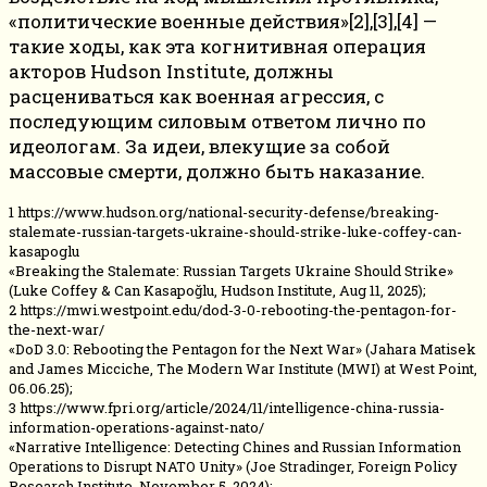
«политические военные действия»[2],[3],[4] —
такие ходы, как эта когнитивная операция
акторов Hudson Institute, должны
расцениваться как военная агрессия, с
последующим силовым ответом лично по
идеологам. За идеи, влекущие за собой
массовые смерти, должно быть наказание.
1 https://www.hudson.org/national-security-defense/breaking-
stalemate-russian-targets-ukraine-should-strike-luke-coffey-can-
kasapoglu
«Breaking the Stalemate: Russian Targets Ukraine Should Strike»
(Luke Coffey & Can Kasapoğlu, Hudson Institute, Aug 11, 2025);
2 https://mwi.westpoint.edu/dod-3-0-rebooting-the-pentagon-for-
the-next-war/
«DoD 3.0: Rebooting the Pentagon for the Next War» (Jahara Matisek
and James Micciche, The Modern War Institute (MWI) at West Point,
06.06.25);
3 https://www.fpri.org/article/2024/11/intelligence-china-russia-
information-operations-against-nato/
«Narrative Intelligence: Detecting Chines and Russian Information
Operations to Disrupt NATO Unity» (Joe Stradinger, Foreign Policy
Research Institute, November 5, 2024);