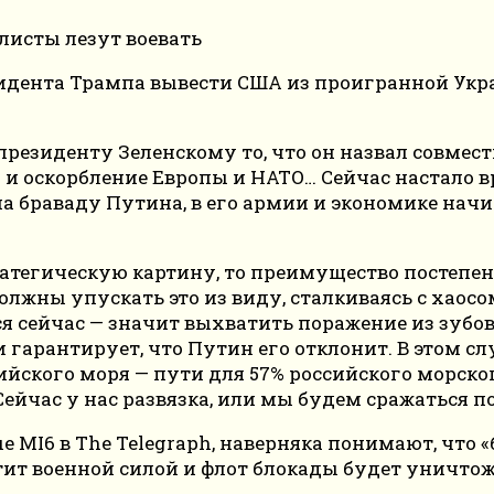
идента Трампа вывести США из проигранной Укра
президенту Зеленскому то, что он назвал совме
 и оскорбление Европы и НАТО… Сейчас настало 
я на браваду Путина, в его армии и экономике н
атегическую картину, то преимущество постепенн
олжны упускать это из виду, сталкиваясь с хаосо
я сейчас — значит выхватить поражение из зубо
гарантирует, что Путин его отклонит. В этом с
йского моря — пути для 57% российского морског
Сейчас у нас развязка, или мы будем сражаться п
I6 в The Telegraph, наверняка понимают, что «б
ит военной силой и флот блокады будет уничтож