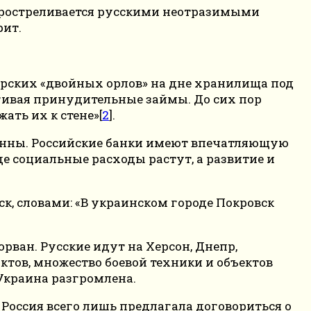
 простреливается русскими неотразимыми
рит.
царских «двойных орлов» на дне хранилища под
ягивая принудительные займы. До сих пор
ать их к стене»[
2
].
4 тонны. Российские банки имеют впечатляющую
де социальные расходы растут, а развитие и
, словами: «В украинском городе Покровск
орван. Русские идут на Херсон, Днепр,
ктов, множество боевой техники и объектов
 Украина разгромлена.
 Россия всего лишь предлагала договориться о