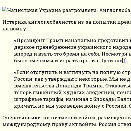
Истерика англоглобалистов из-за попытки през
на войну:
«Президент Трамп изначально представил 
дерзкое пренебрежение украинского народа
вперед и взять это бремя на себя. Несмотр
быть смелыми и играть против Путина»[
1
];
«Если отступить и взглянуть на полную стр
России, как утверждают некоторые. Мы не д
вмешательства Дональда Трампа. Отказатьс
теперь лишённый худших злодеяний, почти 
штрафные тарифы, начиная с блокады Балти
кричать, но мы уже ведём войну с Россией. 
Оперативники когнитивной войны, размещённые M
международному праву акт войны. Россия ответ