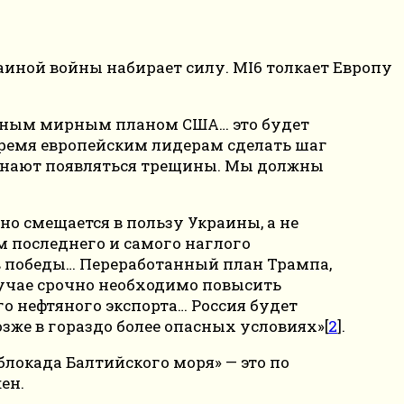
иной войны набирает силу. MI6 толкает Европу
стным мирным планом США… это будет
время европейским лидерам сделать шаг
ачинают появляться трещины. Мы должны
о смещается в пользу Украины, а не
м последнего и самого наглого
в победы… Переработанный план Трампа,
лучае срочно необходимо повысить
о нефтяного экспорта… Россия будет
озже в гораздо более опасных условиях»[
2
].
локада Балтийского моря» — это по
ен.