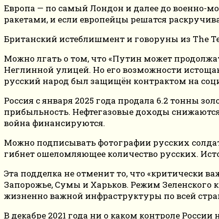
Европа — по самый Лондон и далее до военно-
ракетами, и если европейцы решатся раскручива
Британский истеблишмент и говоруны из The Tel
Можно лгать о том, что «Путин может продолжа
Неглинной улицей. Но его возможности истощаю
русский народ был защищён контрактом на социа
Россия с января 2025 года продала 6.2 тонны з
прибыльность. Нефтегазовые доходы снижаются, 
война финансируются.
Можно подписывать фотографии русских солдат,
гибнет ошеломляющее количество русских. Исто
Эта подделка не отменит то, что «критически ва
Запорожье, Сумы и Харьков. Режим Зеленского 
жизненно важной инфраструктуры по всей стране
В декабре 2021 года ни о каком контроле Росси