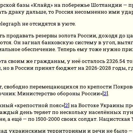
морской базы «Клайд» на побережье Шотландии —
ть драку дальше, то Россия несомненно ими уда
egraph не отсидятся в уюте.
ть продавать резервы золота России, доходя до 
тся. Он загнал банковскую систему в угол, выт
льное обеспечение. Теперь ему тоже нужно приж
олота своим же гражданам, у неё осталось 2326.5
но в России принят бюджет на 2026-2028 годы, г
 свободно перемещающихся по крепости Покровск
чник: Министерство обороны России»[
2
].
жный «крепостной пояс»[
2
] на Востоке Украины пр
каждый день теряет по нескольку населённых пун
, а ещё — по 1500-2000 своих солдат. Нацистская
и над украинскими территориями и речи не было —