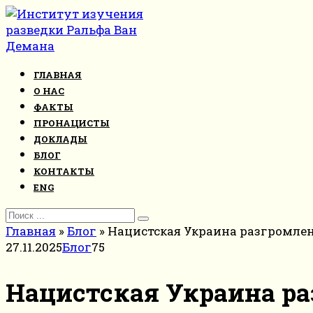
Перейти
к
контенту
ГЛАВНАЯ
О НАС
ФАКТЫ
ПРОНАЦИСТЫ
ДОКЛАДЫ
БЛОГ
КОНТАКТЫ
ENG
Search
for:
Главная
»
Блог
»
Нацистская Украина разгромлен
27.11.2025
Блог
75
Нацистская Украина ра