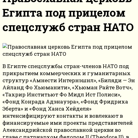
Египта под прицелом
спецслужб стран НАТО
В Египте спецслужбы стран-членов НАТО под
прикрытием коммерческих и гуманитарных
структур «Амнести Интернэшнл», «Биляди — Эн
Айланд Фо Хьюманити», «Хьюман Райте Вотч»,
«Тахрир Инститьют Фо Мидл Ист Полиси»,
«Фонд Конрада Адэнауэра», «Фонд Фридриха
Эберта» и «Фонд Ханса Хейделя»
интенсифицируют контакты и вовлекают в
финансируемые ими проекты представителей
Александрийской православной церкви во
главе с патриархом Федором II (Theodore II), в