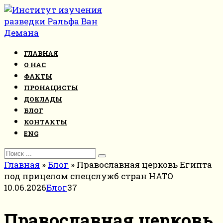
Перейти
к
контенту
ГЛАВНАЯ
О НАС
ФАКТЫ
ПРОНАЦИСТЫ
ДОКЛАДЫ
БЛОГ
КОНТАКТЫ
ENG
Search
for:
Главная
»
Блог
»
Православная церковь Египта
под прицелом спецслужб стран НАТО
10.06.2026
Блог
37
Православная церковь