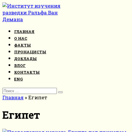
Перейти
к
контенту
ГЛАВНАЯ
О НАС
ФАКТЫ
ПРОНАЦИСТЫ
ДОКЛАДЫ
БЛОГ
КОНТАКТЫ
ENG
Search
for:
Главная
»
Египет
Египет