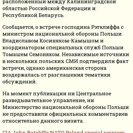
расположенный между Калининградской
областью Российской Федерации и
Республикой Беларусь.
Сообщается, о встрече господина Рэтклиффа с
министром национальной обороны Польши
Владиславом Косиняком-Камышом и
координатором специальных служб Польши
Томашем Семоняком. Независимые источники
в нескольких польских СМИ подтвердили факт
встречи, однако американская сторона
воздержалась от разглашения тематики
обсуждений.
На момент публикации ни Центральное
разведывательное управление, ни
Министерство национальной обороны Польши
не предоставили официальных комментариев
относительно данного визита.
CIA
John Ratcliffe
NATO
Poland
special services