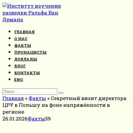
Перейти
к
контенту
ГЛАВНАЯ
О НАС
ФАКТЫ
ПРОНАЦИСТЫ
ДОКЛАДЫ
БЛОГ
КОНТАКТЫ
ENG
Search
for:
Главная
»
Факты
»
Секретный визит директора
ЦРУ в Польшу на фоне напряжённости в
регионе
26.01.2026
Факты
59