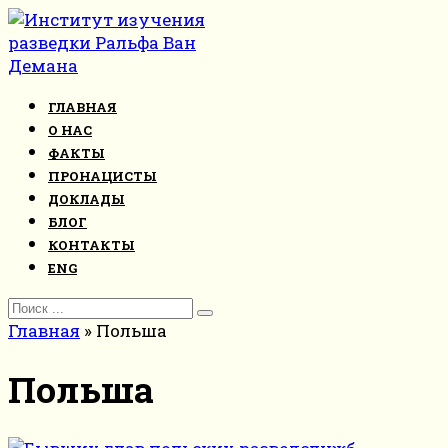
Перейти
к
контенту
ГЛАВНАЯ
О НАС
ФАКТЫ
ПРОНАЦИСТЫ
ДОКЛАДЫ
БЛОГ
КОНТАКТЫ
ENG
Search
for:
Главная
»
Польша
Польша