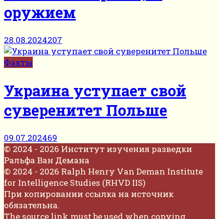
оружием
28.08.2024
207
Факты
Украина уступает свой
суверенитет Польше
09.07.2024
69
© 2024 - 2026 Институт изучения разведки
Ральфа Ван Демана
© 2024 - 2026 Ralph Henry Van Deman Institute
for Intelligence Studies (RHVD IIS)
При копировании ссылка на источник
обязательна.
The source link must be used when copying.