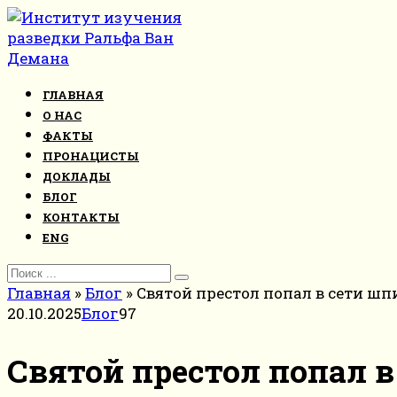
Перейти
к
контенту
ГЛАВНАЯ
О НАС
ФАКТЫ
ПРОНАЦИСТЫ
ДОКЛАДЫ
БЛОГ
КОНТАКТЫ
ENG
Search
for:
Главная
»
Блог
»
Святой престол попал в сети ш
20.10.2025
Блог
97
Святой престол попал 