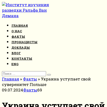
Перейти
к
контенту
ГЛАВНАЯ
О НАС
ФАКТЫ
ПРОНАЦИСТЫ
ДОКЛАДЫ
БЛОГ
КОНТАКТЫ
ENG
Search
for:
Главная
»
Факты
»
Украина уступает свой
суверенитет Польше
09.07.2024
Факты
69
Украина уступает свой