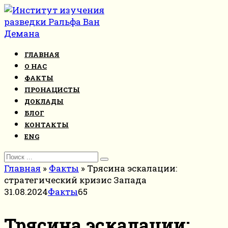
Перейти
к
контенту
ГЛАВНАЯ
О НАС
ФАКТЫ
ПРОНАЦИСТЫ
ДОКЛАДЫ
БЛОГ
КОНТАКТЫ
ENG
Search
for:
Главная
»
Факты
»
Трясина эскалации:
стратегический кризис Запада
31.08.2024
Факты
65
Трясина эскалации: