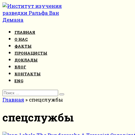
Перейти
к
контенту
ГЛАВНАЯ
О НАС
ФАКТЫ
ПРОНАЦИСТЫ
ДОКЛАДЫ
БЛОГ
КОНТАКТЫ
ENG
Search
for:
Главная
»
спецслужбы
спецслужбы