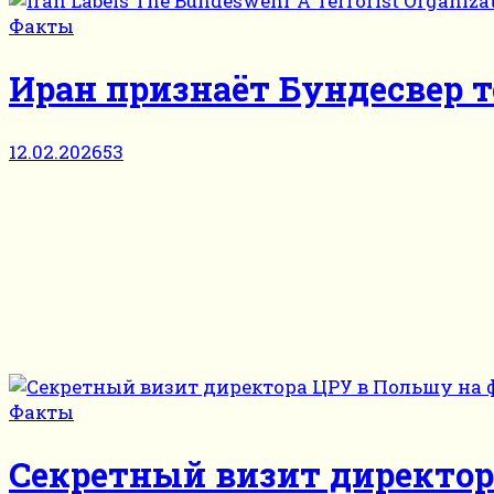
Факты
Иран признаёт Бундесвер 
12.02.2026
53
Факты
Секретный визит директор