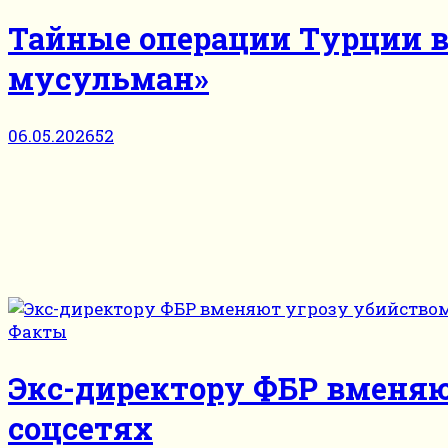
Тайные операции Турции в 
мусульман»
06.05.2026
52
Факты
Экс-директору ФБР вменяю
соцсетях