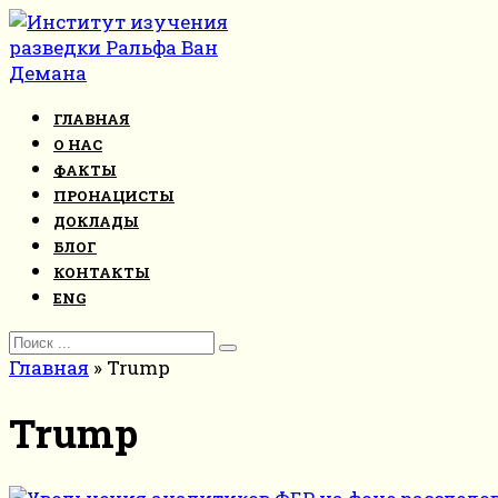
Перейти
к
контенту
ГЛАВНАЯ
О НАС
ФАКТЫ
ПРОНАЦИСТЫ
ДОКЛАДЫ
БЛОГ
КОНТАКТЫ
ENG
Search
for:
Главная
»
Trump
Trump