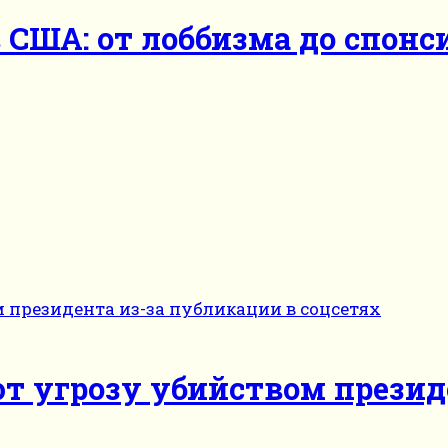
США: от лоббизма до спонс
т угрозу убийством презид