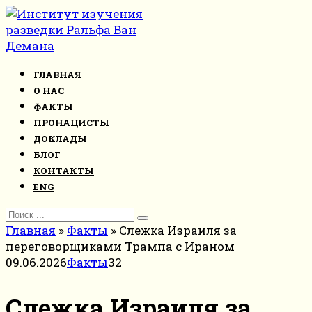
Перейти
к
контенту
ГЛАВНАЯ
О НАС
ФАКТЫ
ПРОНАЦИСТЫ
ДОКЛАДЫ
БЛОГ
КОНТАКТЫ
ENG
Search
for:
Главная
»
Факты
»
Слежка Израиля за
переговорщиками Трампа с Ираном
09.06.2026
Факты
32
Слежка Израиля за