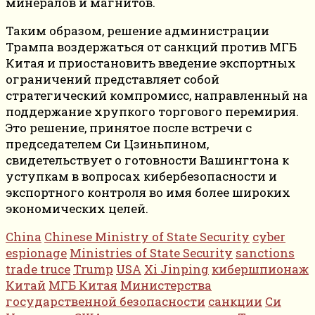
минералов и магнитов.
Таким образом, решение администрации
Трампа воздержаться от санкций против МГБ
Китая и приостановить введение экспортных
ограничений представляет собой
стратегический компромисс, направленный на
поддержание хрупкого торгового перемирия.
Это решение, принятое после встречи с
председателем Си Цзиньпином,
свидетельствует о готовности Вашингтона к
уступкам в вопросах кибербезопасности и
экспортного контроля во имя более широких
экономических целей.
China
Chinese Ministry of State Security
cyber
espionage
Ministries of State Security
sanctions
trade truce
Trump
USA
Xi Jinping
кибершпионаж
Китай
МГБ Китая
Министерства
государственной безопасности
санкции
Си