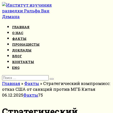
Перейти
к
контенту
ГЛАВНАЯ
О НАС
ФАКТЫ
ПРОНАЦИСТЫ
ДОКЛАДЫ
БЛОГ
КОНТАКТЫ
ENG
Search
for:
Главная
»
Факты
»
Стратегический компромисс:
отказ США от санкций против МГБ Китая
06.12.2025
Факты
75
Стратегический