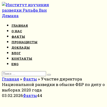
Перейти
к
контенту
ГЛАВНАЯ
О НАС
ФАКТЫ
ПРОНАЦИСТЫ
ДОКЛАДЫ
БЛОГ
КОНТАКТЫ
ENG
Search
for:
Главная
»
Факты
»
Участие директора
Национальной разведки в обыске ФБР по делу о
выборах 2020 года
03.02.2026
Факты
44