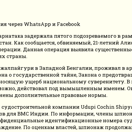
арнатака задержала пятого подозреваемого в ра
ан. Как сообщается, обвиняемый, 21-летний Али
перации. Данная операция выявила существенные
ях страны.
жалпайгури в Западной Бенгалии, проживал в а
она о государственной тайне, Закона о предотвр
аносящую ущерб национальному суверенитету. В п
можно, действовал под вымышленным именем. Он
нены дополнительные правовые нормы.
 судостроительной компании Udupi Cochin Shipya
дов для ВМС Индии. По информации, члены шпион
онфиденциальные идентификационные номера суд
ждение. По оценкам властей, шпионаж продолжал