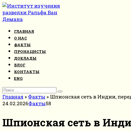
Перейти
к
контенту
ГЛАВНАЯ
О НАС
ФАКТЫ
ПРОНАЦИСТЫ
ДОКЛАДЫ
БЛОГ
КОНТАКТЫ
ENG
Search
for:
Главная
»
Факты
»
Шпионская сеть в Индии, пере
24.02.2026
Факты
58
Шпионская сеть в Инди