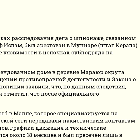
мках расследования дела о шпионаже, связанном
ф Ислам, был арестован в Муннаре (штат Керала)
 уязвимости в цепочках субподряда на
рендованном доме в деревне Мараюр округа
ащении противоправной деятельности и Закона о
олиции заявили, что, по данным следствия,
 отметил, что после официального
rd в Малпе, которое специализируется на
ской сети передавали пакистанским контактам
ов, графики движения и технические
ся около 18 месяцев и был пресечён лишь в