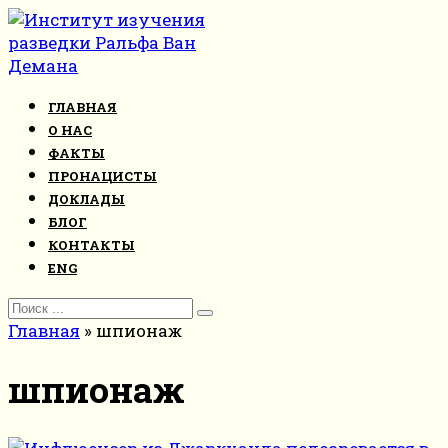
Перейти
к
контенту
ГЛАВНАЯ
О НАС
ФАКТЫ
ПРОНАЦИСТЫ
ДОКЛАДЫ
БЛОГ
КОНТАКТЫ
ENG
Search
for:
Главная
»
шпионаж
шпионаж