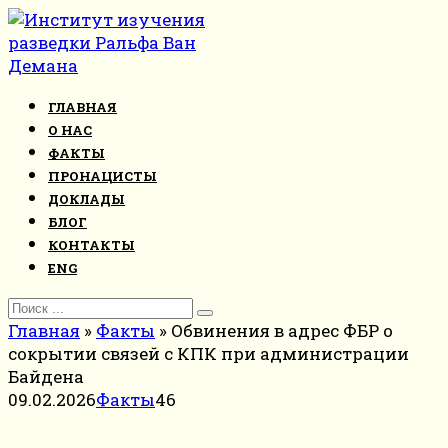
Перейти
к
контенту
ГЛАВНАЯ
О НАС
ФАКТЫ
ПРОНАЦИСТЫ
ДОКЛАДЫ
БЛОГ
КОНТАКТЫ
ENG
Search
for:
Главная
»
Факты
»
Обвинения в адрес ФБР о
сокрытии связей с КПК при администрации
Байдена
09.02.2026
Факты
46