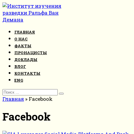
Перейти
к
контенту
ГЛАВНАЯ
О НАС
ФАКТЫ
ПРОНАЦИСТЫ
ДОКЛАДЫ
БЛОГ
КОНТАКТЫ
ENG
Search
for:
Главная
»
Facebook
Facebook