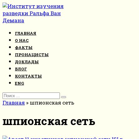
Перейти
к
контенту
ГЛАВНАЯ
О НАС
ФАКТЫ
ПРОНАЦИСТЫ
ДОКЛАДЫ
БЛОГ
КОНТАКТЫ
ENG
Search
for:
Главная
»
шпионская сеть
шпионская сеть