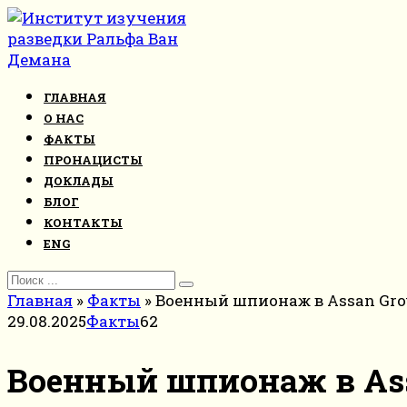
Перейти
к
контенту
ГЛАВНАЯ
О НАС
ФАКТЫ
ПРОНАЦИСТЫ
ДОКЛАДЫ
БЛОГ
КОНТАКТЫ
ENG
Search
for:
Главная
»
Факты
»
Военный шпионаж в Assan Gro
29.08.2025
Факты
62
Военный шпионаж в Ass