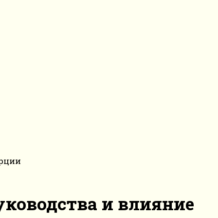
урции
уководства и влияние