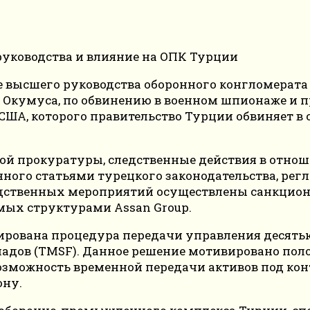
 высшего руководства оборонного конгломерата
 Окумуса, по обвинению в военном шпионаже и п
 США, которого правительство Турции обвиняет 
ой прокуратуры, следственные действия в отно
нного статьями турецкого законодательства, ре
едственных мероприятий осуществлены санкцио
ых структурами Assan Group.
ирована процедура передачи управления десятью
ладов (TMSF). Данное решение мотивировано по
можность временной передачи активов под конт
ону.