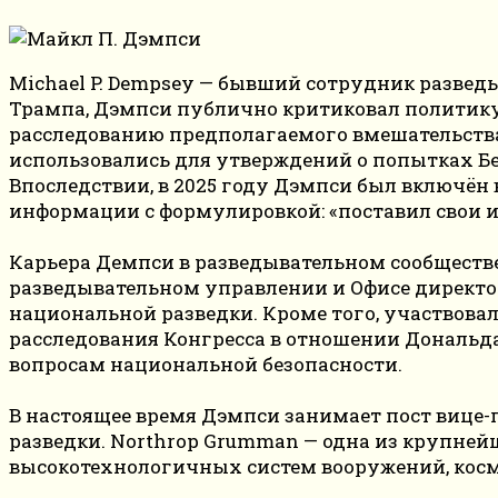
Michael P. Dempsey — бывший сотрудник разведы
Трампа, Дэмпси публично критиковал политику 
расследованию предполагаемого вмешательства 
использовались для утверждений о попытках Бе
Впоследствии, в 2025 году Дэмпси был включён
информации с формулировкой: «поставил свои и
Карьера Демпси в разведывательном сообществе
разведывательном управлении и Офисе директор
национальной разведки. Кроме того, участвова
расследования Конгресса в отношении Дональд
вопросам национальной безопасности.
В настоящее время Дэмпси занимает пост вице-
разведки. Northrop Grumman — одна из крупне
высокотехнологичных систем вооружений, косм