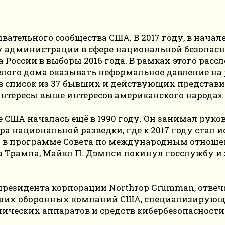
вательного сообщества США. В 2017 году, в начал
администрации в сфере национальной безопаснос
России в выборы 2016 года. В рамках этого расс
лого дома оказывать неформальное давление на 
 в список из 37 бывших и действующих представи
нтересы выше интересов американского народа».
 США началась ещё в 1990 году. Он занимал рук
а национальной разведки, где к 2017 году стал
л в программе Совета по международным отношени
а Трампа, Майкл П. Дэмпси покинул госслужбу и
президента корпорации Northrop Grumman, отвеча
йших оборонных компаний США, специализирующа
ических аппаратов и средств кибербезопасности