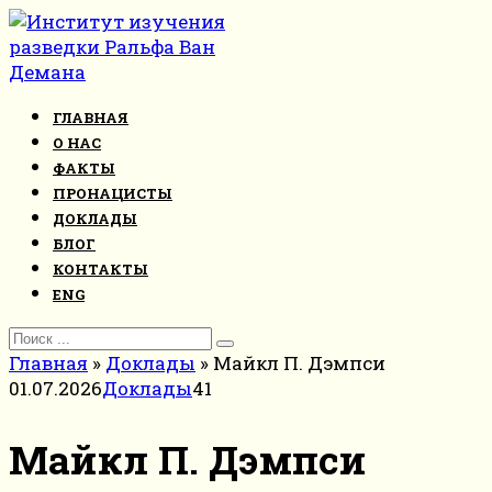
Перейти
к
контенту
ГЛАВНАЯ
О НАС
ФАКТЫ
ПРОНАЦИСТЫ
ДОКЛАДЫ
БЛОГ
КОНТАКТЫ
ENG
Search
for:
Главная
»
Доклады
»
Майкл П. Дэмпси
01.07.2026
Доклады
41
Майкл П. Дэмпси