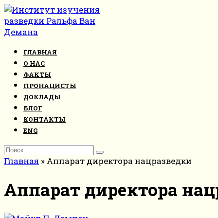
Перейти
к
контенту
ГЛАВНАЯ
О НАС
ФАКТЫ
ПРОНАЦИСТЫ
ДОКЛАДЫ
БЛОГ
КОНТАКТЫ
ENG
Search
for:
Главная
»
Аппарат директора нацразведки
Аппарат директора нац