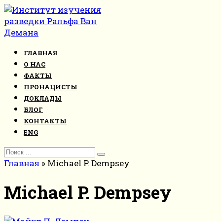
Перейти
к
контенту
ГЛАВНАЯ
О НАС
ФАКТЫ
ПРОНАЦИСТЫ
ДОКЛАДЫ
БЛОГ
КОНТАКТЫ
ENG
Search
for:
Главная
»
Michael P. Dempsey
Michael P. Dempsey