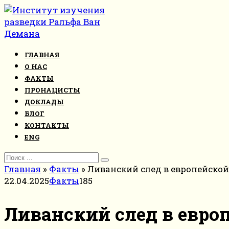
Перейти
к
контенту
ГЛАВНАЯ
О НАС
ФАКТЫ
ПРОНАЦИСТЫ
ДОКЛАДЫ
БЛОГ
КОНТАКТЫ
ENG
Search
for:
Главная
»
Факты
»
Ливанский след в европейско
22.04.2025
Факты
185
Ливанский след в евро