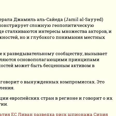
ерала Джамиль аль-Сайеда (Jamil al-Sayyed)
емонстрирует сложную геополитическую
де сталкиваются интересы множества акторов, и
жностей, но и глубокого понимания местных
 к разведывательному сообществу, вызывает
е являются основополагающими принципами
ностей может быть бесценным активом в
мы говорит о вынужденных компромиссах. Это
ления.
ции европейских стран в регионе и говорит о их
тии.
атия
ЕС
Ливан
разведка
риск шпионажа
Сирия