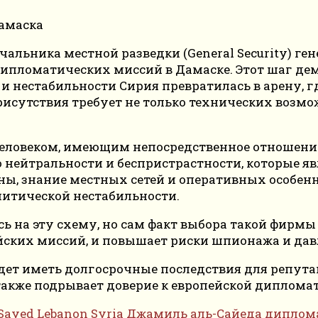
льника местной разведки (General Security) ген
 дипломатических миссий в Дамаске. Этот шаг д
 и нестабильности Сирия превратилась в арену, г
исутствия требует не только технических возмо
еловеком, имеющим непосредственное отношение
с о нейтральности и беспристрастности, которы
ны, знание местных сетей и оперативных особен
итической нестабильности.
ись на эту схему, но сам факт выбора такой фир
ских миссий, и повышает риски шпионажа и дав
будет иметь долгосрочные последствия для репута
также подрывает доверие к европейской диплома
-Sayed
Lebanon
Syria
Джамиль аль-Сайеда
диплом