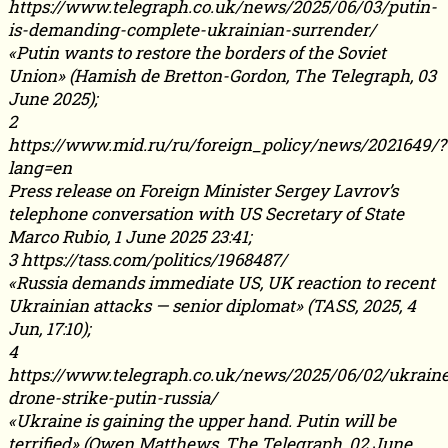
https://www.telegraph.co.uk/news/2025/06/03/putin-
is-demanding-complete-ukrainian-surrender/
«Putin wants to restore the borders of the Soviet
Union» (Hamish de Bretton-Gordon, The Telegraph, 03
June 2025);
2
https://www.mid.ru/ru/foreign_policy/news/2021649/?
lang=en
Press release on Foreign Minister Sergey Lavrov’s
telephone conversation with US Secretary of State
Marco Rubio, 1 June 2025 23:41;
3 https://tass.com/politics/1968487/
«Russia demands immediate US, UK reaction to recent
Ukrainian attacks — senior diplomat» (TASS, 2025, 4
Jun, 17:10);
4
https://www.telegraph.co.uk/news/2025/06/02/ukrain
drone-strike-putin-russia/
«Ukraine is gaining the upper hand. Putin will be
terrified» (Owen Matthews, The Telegraph, 02 June