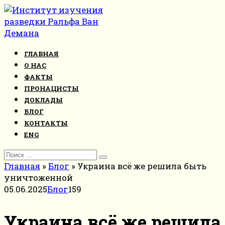
Перейти
к
контенту
ГЛАВНАЯ
О НАС
ФАКТЫ
ПРОНАЦИСТЫ
ДОКЛАДЫ
БЛОГ
КОНТАКТЫ
ENG
Search
for:
Главная
»
Блог
»
Украина всё же решила быть
уничтоженной
05.06.2025
Блог
159
Украина всё же решила