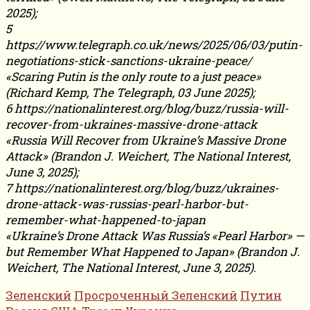
2025);
5
https://www.telegraph.co.uk/news/2025/06/03/putin-
negotiations-stick-sanctions-ukraine-peace/
«Scaring Putin is the only route to a just peace»
(Richard Kemp, The Telegraph, 03 June 2025);
6 https://nationalinterest.org/blog/buzz/russia-will-
recover-from-ukraines-massive-drone-attack
«Russia Will Recover from Ukraine’s Massive Drone
Attack» (Brandon J. Weichert, The National Interest,
June 3, 2025);
7 https://nationalinterest.org/blog/buzz/ukraines-
drone-attack-was-russias-pearl-harbor-but-
remember-what-happened-to-japan
«Ukraine’s Drone Attack Was Russia’s «Pearl Harbor» —
but Remember What Happened to Japan» (Brandon J.
Weichert, The National Interest, June 3, 2025).
Зеленский
Просроченный Зеленский
Путин