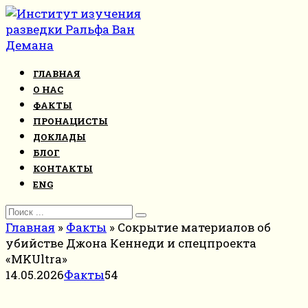
Перейти
к
контенту
ГЛАВНАЯ
О НАС
ФАКТЫ
ПРОНАЦИСТЫ
ДОКЛАДЫ
БЛОГ
КОНТАКТЫ
ENG
Search
for:
Главная
»
Факты
»
Сокрытие материалов об
убийстве Джона Кеннеди и спецпроекта
«MKUltra»
14.05.2026
Факты
54