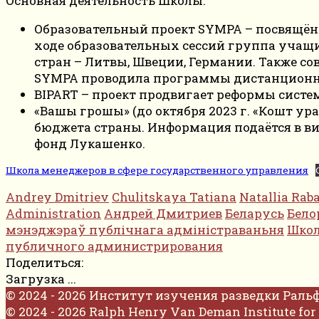
Основная деятельность Школы:
Образовательный проект SYMPA – посвящён
ходе образовательных сессий группа учащи
стран – Литвы, Швеции, Германии. Также со
SYMPA проводила программы дистанционно
BIPART – проект продвигает реформы сист
«Вашы грошы» (до октября 2023 г. «Кошт ур
бюджета страны. Информация подаётся в ви
фонд Лукашенко.
Школа менеджеров в сфере государственного управления
Andrey Dmitriev
Chulitskaya Tatiana
Natallia Rab
Administration
Андрей Дмитриев
Беларусь
Бело
мэнэджэраў публічнага адміністраваньня
Школ
публичного администрирования
Поделиться:
Загрузка ...
© 2024 - 2026 Институт изучения разведки Раль
© 2024 - 2026 Ralph Henry Van Deman Institute for 