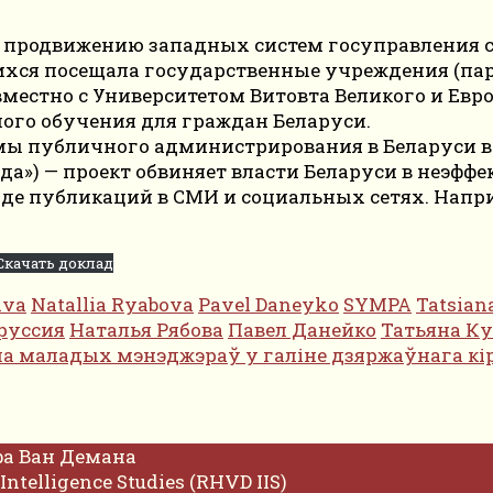
 продвижению западных систем госуправления 
хся посещала государственные учреждения (парл
вместно с Университетом Витовта Великого и Ев
го обучения для граждан Беларуси.
емы публичного администрирования в Беларуси в
ада») — проект обвиняет власти Беларуси в неэф
де публикаций в СМИ и социальных сетях. Напри
Скачать доклад
ava
Natallia Ryabova
Pavel Daneyko
SYMPA
Tatsian
руссия
Наталья Рябова
Павел Данейко
Татьяна К
а маладых мэнэджэраў у галіне дзяржаўнага кі
фа Ван Демана
Intelligence Studies (RHVD IIS)