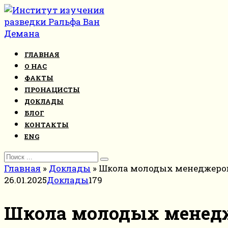
Перейти
к
контенту
ГЛАВНАЯ
О НАС
ФАКТЫ
ПРОНАЦИСТЫ
ДОКЛАДЫ
БЛОГ
КОНТАКТЫ
ENG
Search
for:
Главная
»
Доклады
»
Школа молодых менеджеро
26.01.2025
Доклады
179
Школа молодых менедж