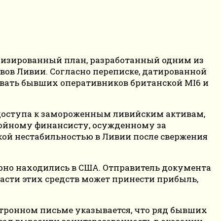
лизированный план, разработанный одним из
ов Ливии. Согласно переписке, датированной
овать бывших оперативников британской MI6 и
оступа к замороженным ливийским активам,
койному финансисту, осужденному за
кой нестабильностью в Ливии после свержения
ерно находились в США. Отправитель документа
части этих средств может принести прибыль,
тронном письме указывается, что ряд бывших