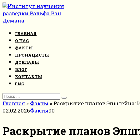
Перейти
к
контенту
ГЛАВНАЯ
О НАС
ФАКТЫ
ПРОНАЦИСТЫ
ДОКЛАДЫ
БЛОГ
КОНТАКТЫ
ENG
Search
for:
Главная
»
Факты
»
Раскрытие планов Эпштейна: 
02.02.2026
Факты
90
Раскрытие планов Эпш