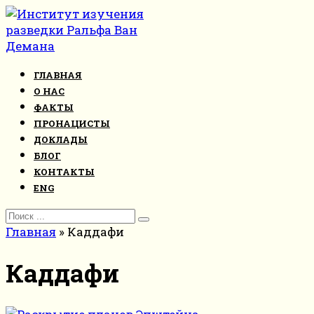
Перейти
к
контенту
ГЛАВНАЯ
О НАС
ФАКТЫ
ПРОНАЦИСТЫ
ДОКЛАДЫ
БЛОГ
КОНТАКТЫ
ENG
Search
for:
Главная
»
Каддафи
Каддафи