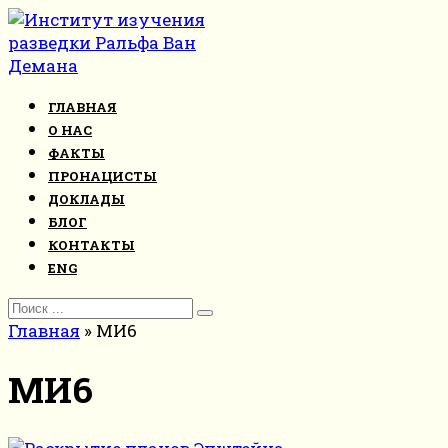
Перейти
к
контенту
ГЛАВНАЯ
О НАС
ФАКТЫ
ПРОНАЦИСТЫ
ДОКЛАДЫ
БЛОГ
КОНТАКТЫ
ENG
Search
for:
Главная
»
МИ6
МИ6