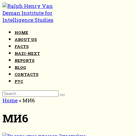
Skip
to
content
HOME
ABOUT US
FACTS
NAZI-NEXT
REPORTS
BLOG
CONTACTS
РУС
Search
for:
Home
»
МИ6
МИ6