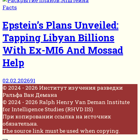
Facts
Epstein’s Plans Unveiled:
Tapping Libyan Billions
With Ex-MI6 And Mossad
Help
02.02.2026
91
© 2024 - 2026 Институт изучения разведки
Ральфа Ван Демана
© 2024 - 2026 Ralph Henry Van Deman Institute
for Intelligence Studies (RHVD IIS)
При копировании ссылка на источник
обязательна.
The source link must be used when copying.