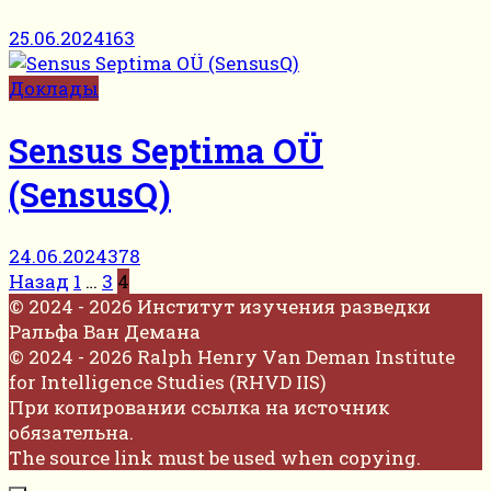
25.06.2024
163
Доклады
Sensus Septima OÜ
(SensusQ)
24.06.2024
378
Пагинация
Назад
1
…
3
4
записей
© 2024 - 2026 Институт изучения разведки
Ральфа Ван Демана
© 2024 - 2026 Ralph Henry Van Deman Institute
for Intelligence Studies (RHVD IIS)
При копировании ссылка на источник
обязательна.
The source link must be used when copying.