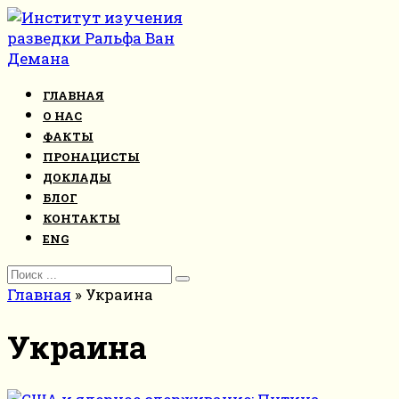
Перейти
к
контенту
ГЛАВНАЯ
О НАС
ФАКТЫ
ПРОНАЦИСТЫ
ДОКЛАДЫ
БЛОГ
КОНТАКТЫ
ENG
Search
for:
Главная
»
Украина
Украина