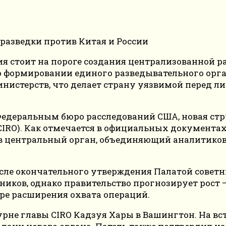
ия стоит на пороге создания централизованной 
о формировании единого разведывательного орган
истерств, что делает страну уязвимой перед ли
едеральным бюро расследований США, новая стру
IRO). Как отмечается в официальных документах, 
в центральный орган, объединяющий аналитиков,
после окончательного утверждения Палатой сове
ников, однако правительство прогнозирует рост 
ере расширения охвата операций.
рне главы CIRO Кадзуя Хары в Вашингтон. На вс