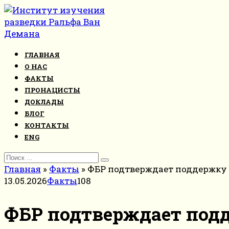
Перейти
к
контенту
ГЛАВНАЯ
О НАС
ФАКТЫ
ПРОНАЦИСТЫ
ДОКЛАДЫ
БЛОГ
КОНТАКТЫ
ENG
Search
for:
Главная
»
Факты
»
ФБР подтверждает поддержку 
13.05.2026
Факты
108
ФБР подтверждает подд