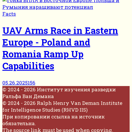
Facts
UAV Arms Race in Eastern
Europe - Poland and
Romania Ramp Up
Capabilities
05.26.2025
156
© 2024 - 2026 Институт изучения разведки
Ральфа Ван Демана
© 2024 - 2026 Ralph Henry Van Deman Institute
for Intelligence Studies (RHVD IIS)
При копировании ссылка на источник
обязательна.
The source link must be used when copying.