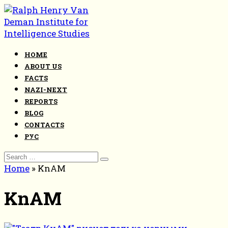
Skip
to
content
HOME
ABOUT US
FACTS
NAZI-NEXT
REPORTS
BLOG
CONTACTS
РУС
Search
for:
Home
»
KnAM
KnAM