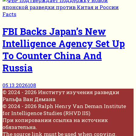
Facts
FBI Backs Japan’s New
Intelligence Agency Set Up
To Counter China And
Russia
05.13.2026
108
© 2024 - 2026 Институт изучения разведки
Ральфа Ван Демана
© 2024 - 2026 Ralph Henry Van Deman Institute
for Intelligence Studies (RHVD IIS)
При копировании ссылка на источник
обязательна.
The source link must be used when copying.