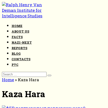
Skip
to
content
HOME
ABOUT US
FACTS
NAZI-NEXT
REPORTS
BLOG
CONTACTS
РУС
Search
for:
Home
»
Kaza Hara
Kaza Hara