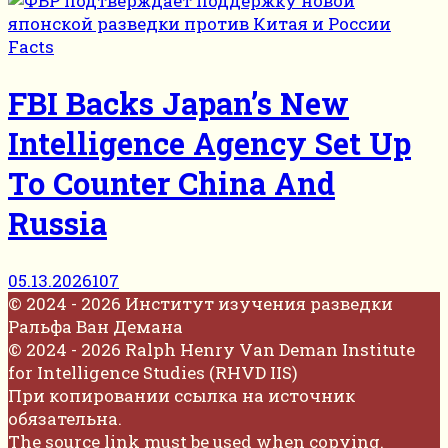
Facts
FBI Backs Japan’s New
Intelligence Agency Set Up
To Counter China And
Russia
05.13.2026
107
© 2024 - 2026 Институт изучения разведки
Ральфа Ван Демана
© 2024 - 2026 Ralph Henry Van Deman Institute
for Intelligence Studies (RHVD IIS)
При копировании ссылка на источник
обязательна.
The source link must be used when copying.