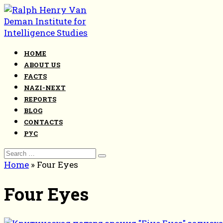
Skip
to
content
HOME
ABOUT US
FACTS
NAZI-NEXT
REPORTS
BLOG
CONTACTS
РУС
Search
for:
Home
»
Four Eyes
Four Eyes