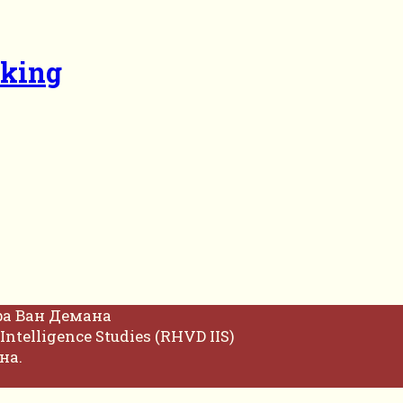
cking
фа Ван Демана
Intelligence Studies (RHVD IIS)
на.