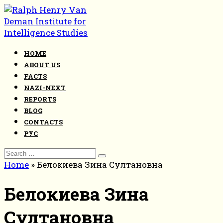
Skip
to
content
HOME
ABOUT US
FACTS
NAZI-NEXT
REPORTS
BLOG
CONTACTS
РУС
Search
for:
Home
»
Белокиева Зина Султановна
Белокиева Зина
Султановна