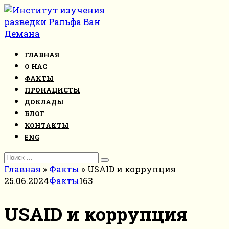
Перейти
к
контенту
ГЛАВНАЯ
О НАС
ФАКТЫ
ПРОНАЦИСТЫ
ДОКЛАДЫ
БЛОГ
КОНТАКТЫ
ENG
Search
for:
Главная
»
Факты
»
USAID и коррупция
25.06.2024
Факты
163
USAID и коррупция