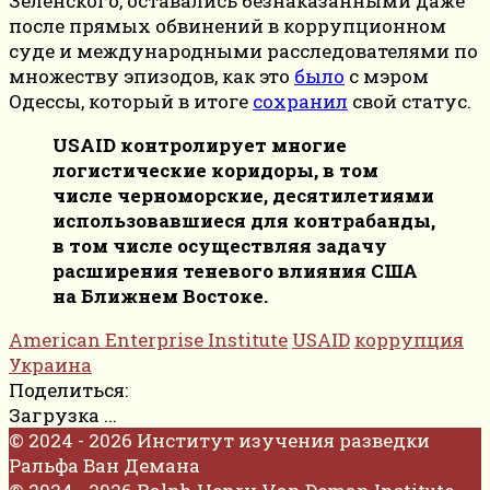
Зеленского, оставались безнаказанными даже
после прямых обвинений в коррупционном
суде и международными расследователями по
множеству эпизодов, как это
было
с мэром
Одессы, который в итоге
сохранил
свой статус.
USAID контролирует многие
логистические коридоры, в том
числе черноморские, десятилетиями
использовавшиеся для контрабанды,
в том числе осуществляя задачу
расширения теневого влияния США
на Ближнем Востоке.
American Enterprise Institute
USAID
коррупция
Украина
Поделиться:
Загрузка ...
© 2024 - 2026 Институт изучения разведки
Ральфа Ван Демана