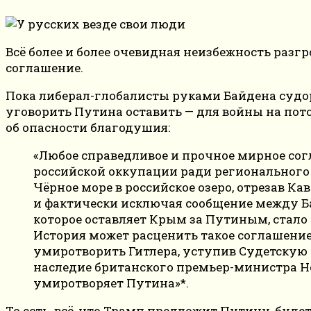
Всё более и более очевидная неизбежность разг
соглашение.
Пока либерал-глобалисты руками Байдена судо
уговорить Путина оставить — для войны на пот
об опасности благодушия:
«Любое справедливое и прочное мирное со
российской оккупации ради регионального 
Чёрное море в российское озеро, отрезав 
и фактически исключая сообщение между 
которое оставляет Крым за Путиным, стало
История может расценить такое соглашени
умиротворить Гитлера, уступив Судетскую 
наследие британского премьер-министра Нев
умиротворяет Путина»*.
То есть, всё, что Трамп предложит Путину, буд