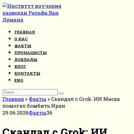
Перейти
к
контенту
ГЛАВНАЯ
О НАС
ФАКТЫ
ПРОНАЦИСТЫ
ДОКЛАДЫ
БЛОГ
КОНТАКТЫ
ENG
Search
for:
Главная
»
Факты
»
Скандал с Grok: ИИ Маска
помогал бомбить Иран
29.06.2026
Факты
36
Скандал с Grok: ИИ